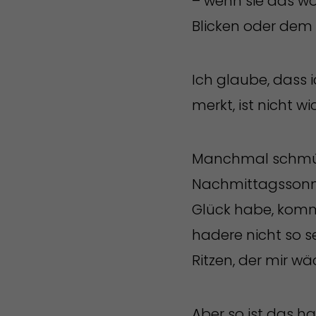
– wenn sie das wo
Blicken oder dem d
Ich glaube, dass 
merkt, ist nicht wi
Manchmal schmück
Nachmittagssonne
Glück habe, kommt
hadere nicht so 
Ritzen, der mir w
Aber so ist das ha