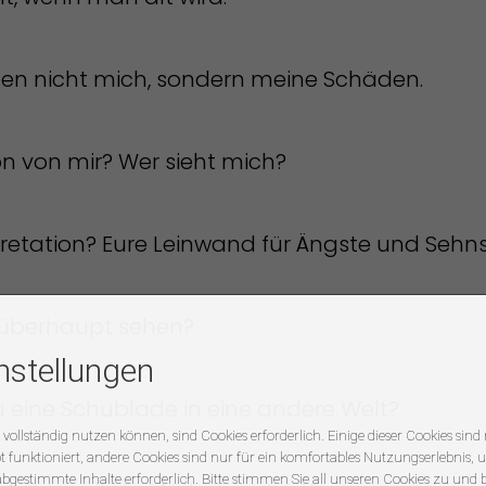
en nicht mich, sondern meine Schäden.
on von mir? Wer sieht mich?
rpretation? Eure Leinwand für Ängste und Seh
 überhaupt sehen?
nstellungen
 ja eine Schublade in eine andere Welt?
 vollständig nutzen können, sind Cookies erforderlich. Einige dieser Cookies sin
 funktioniert, andere Cookies sind nur für ein komfortables Nutzungserlebnis, u
abgestimmte Inhalte erforderlich. Bitte stimmen Sie all unseren Cookies zu und 