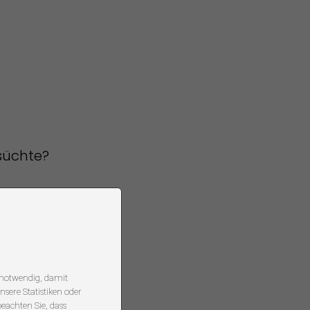
nsüchte?
d notwendig, damit
nsere Statistiken oder
beachten Sie, dass