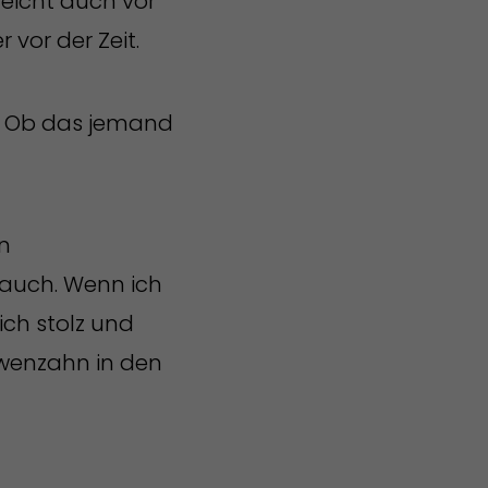
leicht auch vor
 vor der Zeit.
e. Ob das jemand
n
Bauch. Wenn ich
ich stolz und
öwenzahn in den