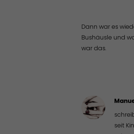
Dann war es wieder
Bushäusle und wa
war das.
Manue
schrei
seit K