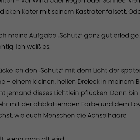
llten – vor Wind oder Regen oder Schnee. Viel
icken Kater mit seinem Kastratenfalsett. Oder
ich meine Aufgabe „Schutz“ ganz gut erledig
chtig. Ich weiß es.
e ich den „Schutz“ mit dem Licht der späte
 – einem kleinen, hellen Dreieck in meinem 
 jemand dieses Lichtlein pflücken. Dann bin 
sehr mit der abblätternden Farbe und dem L
ächst, wie euch Menschen die Achselhaare.
lt, wenn man alt wird.