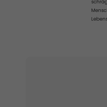
schräg
Mensch
Lebens