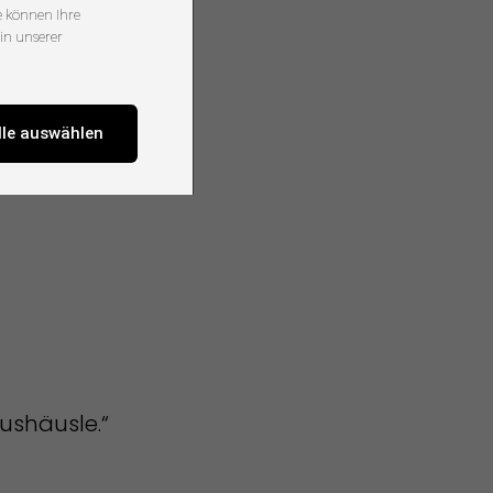
ie können Ihre
in unserer
lle auswählen
Bushäusle.“