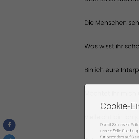
Die Menschen seh
Was wisst ihr sch
Bin ich eure Inte
Möchtet ihr mich
Cookie-Ei
Vielleicht bin ich
Damit Sie unsere Seite
unsere Seite überhaupt
für besonders auf Sie 